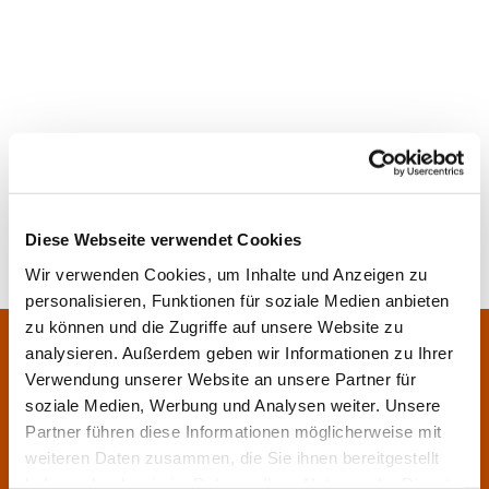
Diese Webseite verwendet Cookies
Wir verwenden Cookies, um Inhalte und Anzeigen zu
personalisieren, Funktionen für soziale Medien anbieten
zu können und die Zugriffe auf unsere Website zu
Pfarrei Sankt Klara und Franziskus am Main
analysieren. Außerdem geben wir Informationen zu Ihrer
Zentrales Pfarrbüro:
Verwendung unserer Website an unsere Partner für
Im Bangert 8,
63450 Hanau

soziale Medien, Werbung und Analysen weiter. Unsere
06181 9230070

Partner führen diese Informationen möglicherweise mit
pfarrei.klara-franziskus@bistum-fulda.de

weiteren Daten zusammen, die Sie ihnen bereitgestellt
haben oder die sie im Rahmen Ihrer Nutzung der Dienste