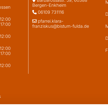
Barbarossastr. 59, 60388
M
Bergen-Enkheim
ossen
06109 731116

D
 12:00
pfarrei.klara-

 17:00
franziskus@bistum-fulda.de
M
 12:00
D
g
 12:00
F
 17:00
 12:00
s