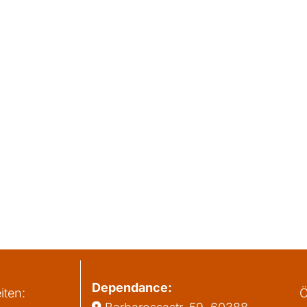
Dependance:
iten:
Ö
