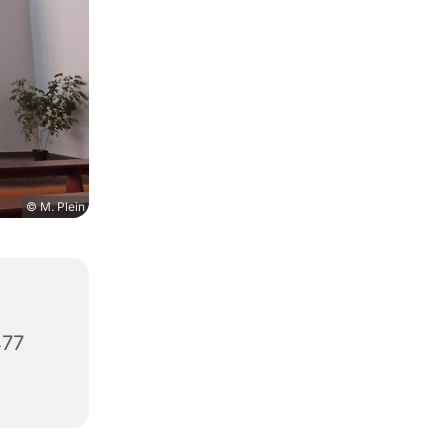
© M. Plein
477