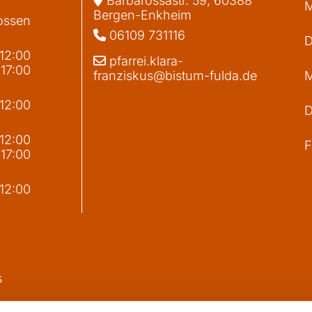
Barbarossastr. 59, 60388
M
Bergen-Enkheim
ossen
06109 731116

D
 12:00
pfarrei.klara-

 17:00
franziskus@bistum-fulda.de
M
 12:00
D
g
 12:00
F
 17:00
 12:00
s