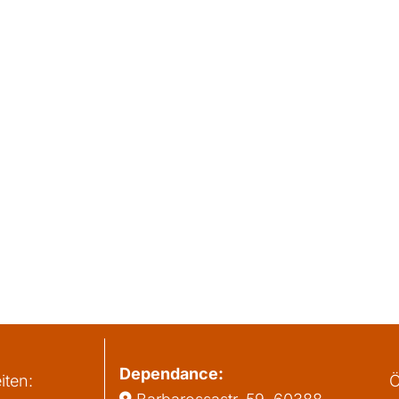
Dependance:
iten:
Ö
