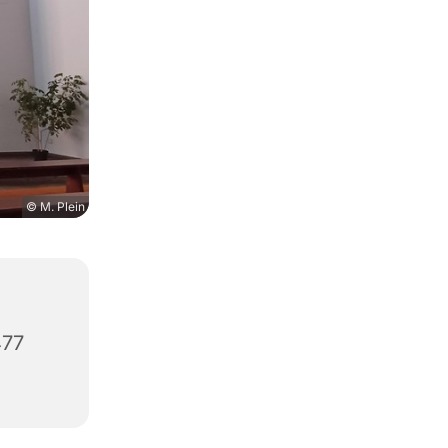
© M. Plein
477