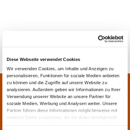
Diese Webseite verwendet Cookies
Wir verwenden Cookies, um Inhalte und Anzeigen zu
personalisieren, Funktionen für soziale Medien anbieten
Pfarrei Sankt Klara und Franziskus am Main
zu können und die Zugriffe auf unsere Website zu
Zentrales Pfarrbüro:
analysieren. Außerdem geben wir Informationen zu Ihrer
Im Bangert 8,
63450 Hanau

Verwendung unserer Website an unsere Partner für
06181 9230070

soziale Medien, Werbung und Analysen weiter. Unsere
Partner führen diese Informationen möglicherweise mit
pfarrei.klara-franziskus@bistum-fulda.de

weiteren Daten zusammen, die Sie ihnen bereitgestellt
Öffnungszeiten:
haben oder die sie im Rahmen Ihrer Nutzung der Dienste