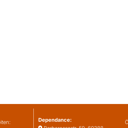
Dependance:
iten:
Ö
