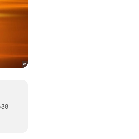
©
538