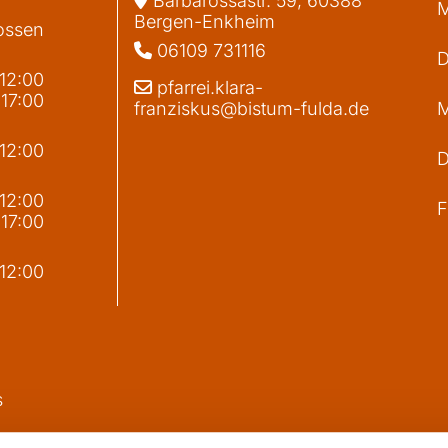
Barbarossastr. 59, 60388
M
Bergen-Enkheim
ossen
06109 731116

D
 12:00
pfarrei.klara-

 17:00
franziskus@bistum-fulda.de
M
 12:00
D
g
 12:00
F
 17:00
 12:00
s