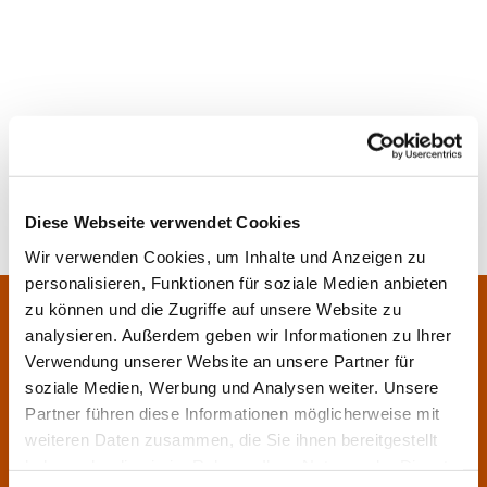
Diese Webseite verwendet Cookies
Wir verwenden Cookies, um Inhalte und Anzeigen zu
personalisieren, Funktionen für soziale Medien anbieten
Pfarrei Sankt Klara und Franziskus am Main
zu können und die Zugriffe auf unsere Website zu
Zentrales Pfarrbüro:
analysieren. Außerdem geben wir Informationen zu Ihrer
Im Bangert 8,
63450 Hanau

Verwendung unserer Website an unsere Partner für
06181 9230070

soziale Medien, Werbung und Analysen weiter. Unsere
Partner führen diese Informationen möglicherweise mit
pfarrei.klara-franziskus@bistum-fulda.de

weiteren Daten zusammen, die Sie ihnen bereitgestellt
Öffnungszeiten:
haben oder die sie im Rahmen Ihrer Nutzung der Dienste