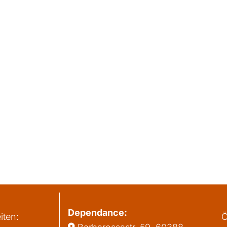
Dependance:
iten:
Ö
