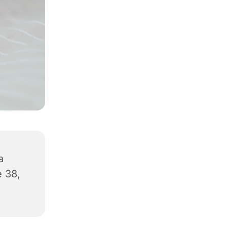
a
 38,