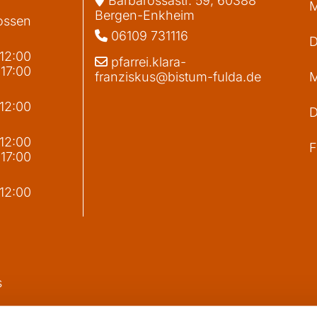
Barbarossastr. 59, 60388
M
Bergen-Enkheim
ossen
06109 731116

D
 12:00
pfarrei.klara-

 17:00
franziskus@bistum-fulda.de
M
 12:00
D
g
 12:00
F
 17:00
 12:00
s