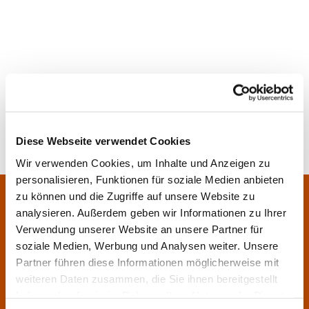
Diese Webseite verwendet Cookies
Wir verwenden Cookies, um Inhalte und Anzeigen zu
personalisieren, Funktionen für soziale Medien anbieten
Pfarrei Sankt Klara und Franziskus am Main
zu können und die Zugriffe auf unsere Website zu
Zentrales Pfarrbüro:
analysieren. Außerdem geben wir Informationen zu Ihrer
Im Bangert 8,
63450 Hanau

Verwendung unserer Website an unsere Partner für
06181 9230070

soziale Medien, Werbung und Analysen weiter. Unsere
Partner führen diese Informationen möglicherweise mit
pfarrei.klara-franziskus@bistum-fulda.de

weiteren Daten zusammen, die Sie ihnen bereitgestellt
Öffnungszeiten:
haben oder die sie im Rahmen Ihrer Nutzung der Dienste
Montag
geschlossen