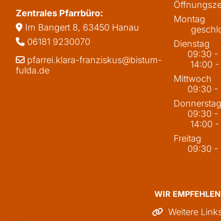
Öffnungsze
Zentrales Pfarrbüro:
Montag
Im Bangert 8,
63450 Hanau

geschl
06181 9230070

Dienstag
09:30 -
pfarrei.klara-franziskus@bistum-

14:00 -
fulda.de
Mittwoch
09:30 -
Donnersta
09:30 -
14:00 -
Freitag
09:30 -
WIR EMPFEHLEN
Weitere Link
