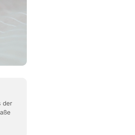
 der
raße