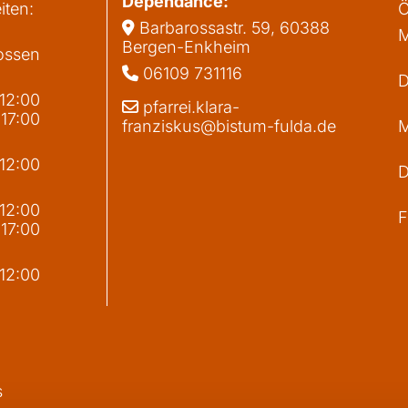
Dependance:
iten:
Ö
Barbarossastr. 59, 60388

M
Bergen-Enkheim
ossen
06109 731116

D
 12:00
pfarrei.klara-

 17:00
franziskus@bistum-fulda.de
M
 12:00
D
g
 12:00
F
 17:00
 12:00
s