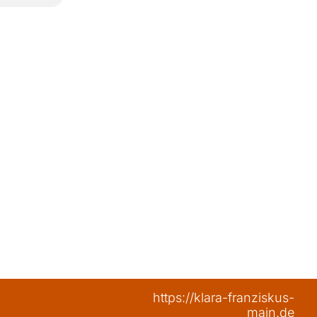
https://klara-franziskus-
main.de